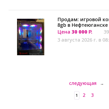
Продам: игровой ком
8gb в Нефтеюганске
Цена
30 000
39
Р.
3 августа 2026 г. в 08
следующая
→
2
3
1