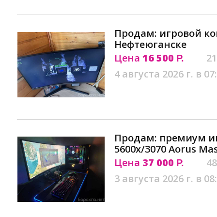
Продам: игровой к
Нефтеюганске
Цена
16 500
21
Р.
4 августа 2026 г. в 07
Продам: премиум иг
5600x/3070 Aorus Ma
Цена
37 000
48
Р.
3 августа 2026 г. в 08