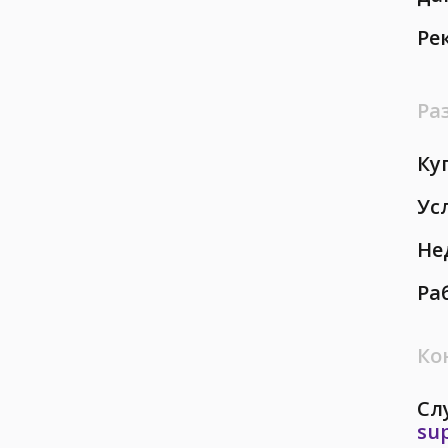
Ре
Ра
Ку
Ус
Не
Ра
Ко
Сл
su