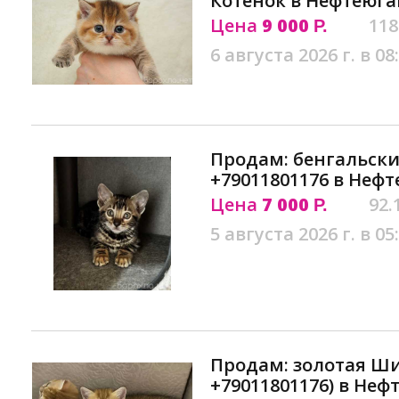
Котенок в Нефтеюга
Цена
9 000
118
Р.
6 августа 2026 г. в 08
Продам: бенгальск
+79011801176 в Неф
Цена
7 000
92.
Р.
5 августа 2026 г. в 05
Продам: золотая Ш
+79011801176) в Неф