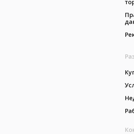
то
Пр
да
Ре
Ра
Ку
Ус
Не
Ра
Ко