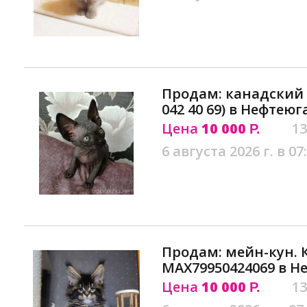
Продам: канадский 
042 40 69) в Нефтеюг
Цена
10 000
13
Р.
6 августа 2026 г. в 07
Продам: мейн-кун. 
MAX79950424069 в Н
Цена
10 000
13
Р.