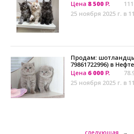
Цена
8 500
111
Р.
25 ноября 2025 г. в 1
Продам: шотландцы
79861722996) в Нефт
Цена
6 000
78.
Р.
25 ноября 2025 г. в 1
следующая
→