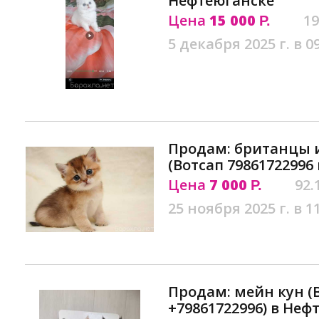
Нефтеюганске
Цена
15 000
19
Р.
5 декабря 2025 г. в 0
Продам: британцы
(Вотсап 79861722996
Цена
7 000
92.
Р.
25 ноября 2025 г. в 1
Продам: мейн кун 
+79861722996) в Неф