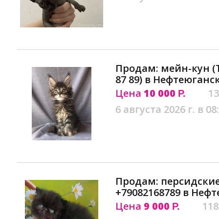
Продам: мейн-кун (Т
87 89) в Нефтеюганс
Цена
10 000
13
Р.
6 августа 2026 г. в 08
Продам: персидские
+79082168789 в Неф
Цена
9 000
118
Р.