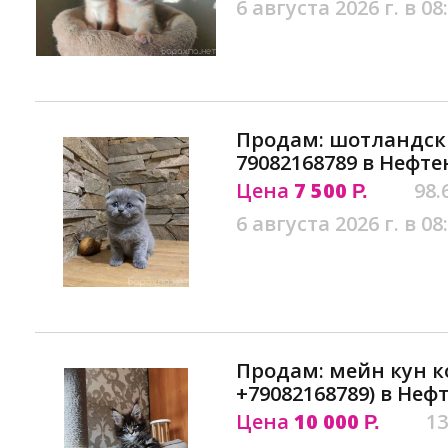
6 августа 2026 г. в 08
Продам: шотландски
79082168789 в Нефт
Цена
7 500
98.
Р.
6 августа 2026 г. в 08
Продам: мейн кун к
+79082168789) в Неф
Цена
10 000
13
Р.