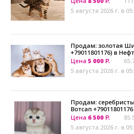
Цена
8 500
111
Р.
5 августа 2026 г. в 05
Продам: золотая Ш
+79011801176) в Неф
Цена
5 000
65.
Р.
5 августа 2026 г. в 05
Продам: серебрис
Вотсап +7901180117
Цена
6 500
85.
Р.
5 августа 2026 г. в 05