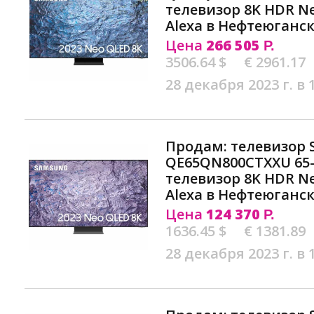
телевизор 8K HDR Ne
Alexa в Нефтеюганс
Цена
266 505
Р.
3506.64 $
€ 2961.17
28 декабря 2023 г. в 
Продам: телевизор
QE65QN800CTXXU 65
телевизор 8K HDR Ne
Alexa в Нефтеюганс
Цена
124 370
Р.
1636.45 $
€ 1381.89
28 декабря 2023 г. в 