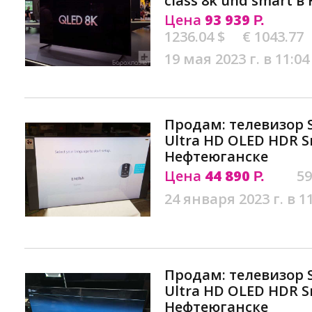
class 8k uhd smart 
Цена
93 939
Р.
1236.04 $
€ 1043.77
19 мая 2023 г. в 11:04
Продам: телевизор 
Ultra HD OLED HDR S
Нефтеюганске
Цена
44 890
59
Р.
24 января 2023 г. в 1
Продам: телевизор 
Ultra HD OLED HDR S
Нефтеюганске