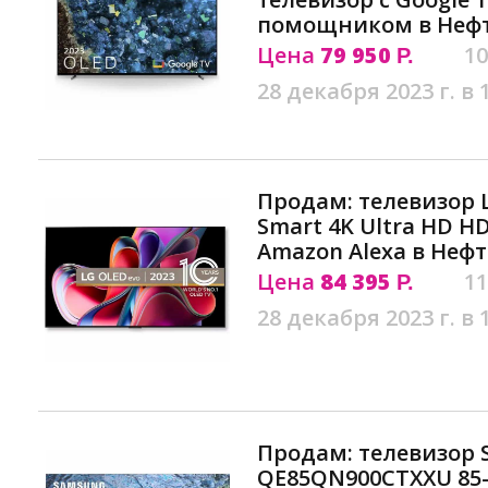
помощником в Неф
Цена
79 950
10
Р.
28 декабря 2023 г. в 
Продам: телевизор 
Smart 4K Ultra HD H
Amazon Alexa в Неф
Цена
84 395
11
Р.
28 декабря 2023 г. в 
Продам: телевизор
QE85QN900CTXXU 85