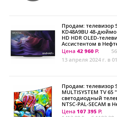
Продам: телевизор 
KD48A9BU 48-дюймов
HD HDR OLED-телеви
Ассистентом в Нефт
Цена
42 960
56
Р.
13 апреля 2024 г. в 0
Продам: телевизор 
MULTISYSTEM TV 65 
светодиодный телев
NTSC-PAL-SECAM в Н
Цена
107 395
Р.