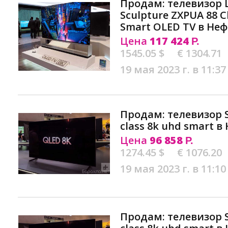
Продам: телевизор 
Sculpture ZXPUA 88 
Smart OLED TV в Не
Цена
117 424
Р.
1545.05 $
€ 1304.71
19 мая 2023 г. в 11:37
Продам: телевизор 
class 8k uhd smart 
Цена
96 858
Р.
1274.45 $
€ 1076.20
19 мая 2023 г. в 11:10
Продам: телевизор 