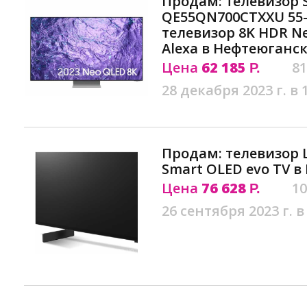
Продам: телевизор
QE55QN700CTXXU 55
телевизор 8K HDR Ne
Alexa в Нефтеюганс
Цена
62 185
81
Р.
28 декабря 2023 г. в 
Продам: телевизор L
Smart OLED evo TV 
Цена
76 628
10
Р.
26 сентября 2023 г. в