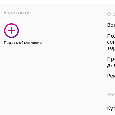
О 
Во
По
со
Подать объявление
то
Пр
да
Ре
Ра
Ку