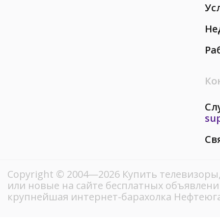
Ус
Не
Ра
Ко
Сл
su
Св
Copyright © 2004—2026 Купить телевизоры
или новые на сайте бесплатных объявлени
крупнейшая интернет-барахолка Нефтеюг