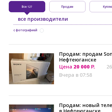
Все
Продам
Купл
127
все производители
с фотографией
Продам: продам Sony 
Нефтеюганске
Цена
20 000
26
Р.
Вчера в 07:58
Продам: новый теле
в Нефтеюганске