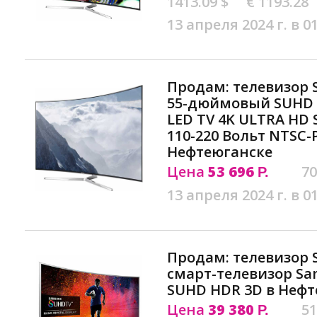
1413.09 $
€ 1193.28
13 апреля 2024 г. в 0
Продам: телевизор 
55-дюймовый SUHD 
LED TV 4K ULTRA HD
110-220 Вольт NTSC-
Нефтеюганске
Цена
53 696
70
Р.
13 апреля 2024 г. в 0
Продам: телевизор
смарт-телевизор Sa
SUHD HDR 3D в Нефт
Цена
39 380
51
Р.