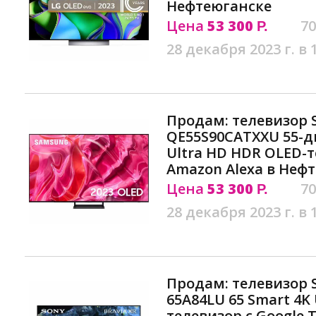
Нефтеюганске
Цена
53 300
70
Р.
28 декабря 2023 г. в 
Продам: телевизор
QE55S90CATXXU 55-
Ultra HD HDR OLED-т
Amazon Alexa в Неф
Цена
53 300
70
Р.
28 декабря 2023 г. в 
Продам: телевизор S
65A84LU 65 Smart 4K
телевизор с Google T