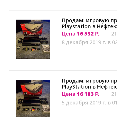
Продам: игровую пр
Playstation в Нефте
Цена
16 532
21
Р.
8 декабря 2019 г. в 0
Продам: игровую пр
PlayStation в Нефте
Цена
16 103
21
Р.
5 декабря 2019 г. в 0