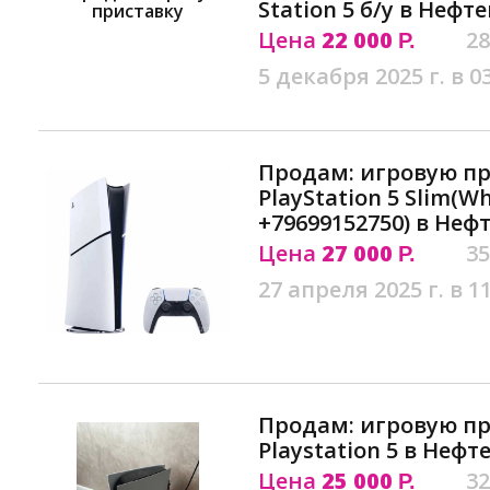
Station 5 б/у в Нефт
Цена
22 000
28
Р.
5 декабря 2025 г. в 0
Продам: игровую пр
PlayStation 5 Slim(W
+79699152750) в Неф
Цена
27 000
35
Р.
27 апреля 2025 г. в 1
Продам: игровую пр
Playstation 5 в Неф
Цена
25 000
32
Р.