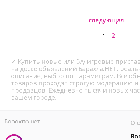
следующая
→
2
1
✔ Купить новые или б/у игровые приста
на доске объявлений Барахла.НЕТ: реал
описание, выбор по параметрам. Все об
товаров проходят строгую модерацию и
продавцов. Ежедневно тысячи новых ча
вашем городе.
О 
Во