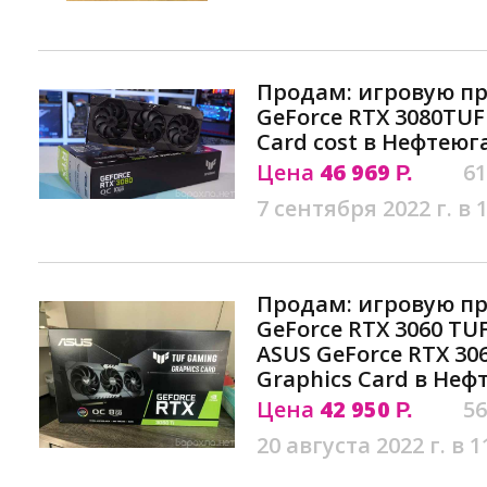
Продам: игровую пр
GeForce RTX 3080TU
Card cost в Нефтеюг
Цена
46 969
61
Р.
7 сентября 2022 г. в 
Продам: игровую пр
GeForce RTX 3060 T
ASUS GeForce RTX 3
Graphics Card в Неф
Цена
42 950
56
Р.
20 августа 2022 г. в 1