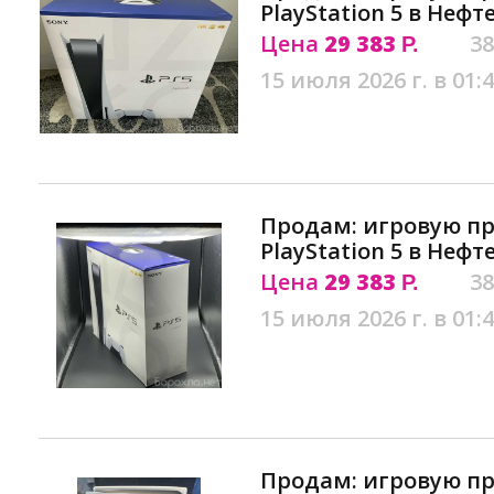
PlayStation 5 в Неф
Цена
29 383
38
Р.
15 июля 2026 г. в 01:
Продам: игровую пр
PlayStation 5 в Неф
Цена
29 383
38
Р.
15 июля 2026 г. в 01:
Продам: игровую при