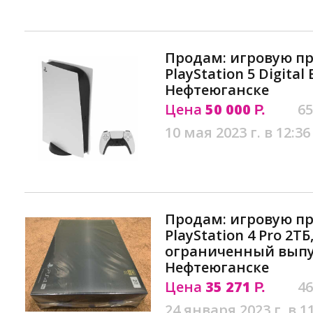
Продам: игровую пр
PlayStation 5 Digital 
Нефтеюганске
Цена
50 000
65
Р.
10 мая 2023 г. в 12:36
Продам: игровую пр
PlayStation 4 Pro 2Т
ограниченный выпус
Нефтеюганске
Цена
35 271
46
Р.
24 января 2023 г. в 1