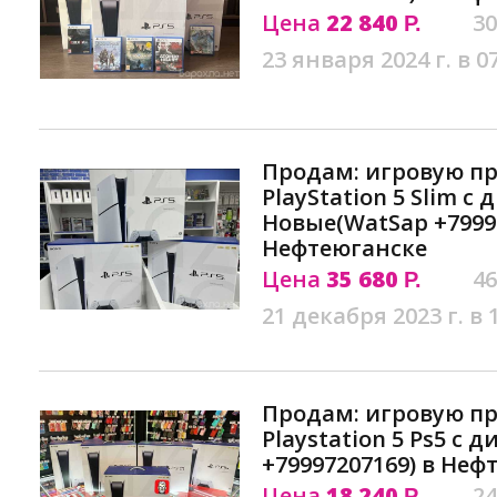
Цена
22 840
30
Р.
23 января 2024 г. в 0
Продам: игровую пр
PlayStation 5 Slim с
Новые(WatSap +79995
Нефтеюганске
Цена
35 680
46
Р.
21 декабря 2023 г. в 
Продам: игровую пр
Playstation 5 Ps5 с
+79997207169) в Неф
Цена
18 240
24
Р.