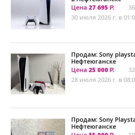
Цена
27 695
36
Р.
30 июля 2026 г. в 01:
Продам: Sony playsta
Нефтеюганске
Цена
25 000
32
Р.
28 июля 2026 г. в 08:
Продам: Sony Playsta
Нефтеюганске
Цена
15 000
19