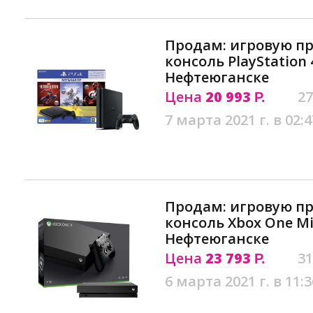
Продам: игровую пр
консоль PlayStation 
Нефтеюганске
Цена
20 993
27
Р.
7 марта 2021 г. в 02:4
Продам: игровую пр
консоль Xbox One Mic
Нефтеюганске
Цена
23 793
31
Р.
6 марта 2021 г. в 11:3