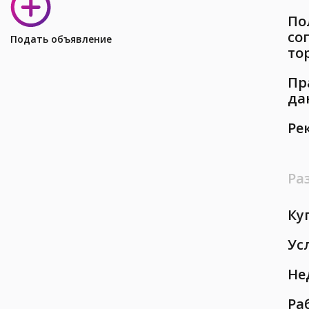
По
со
Подать объявление
то
Пр
да
Ре
Ра
Ку
Ус
Не
Ра