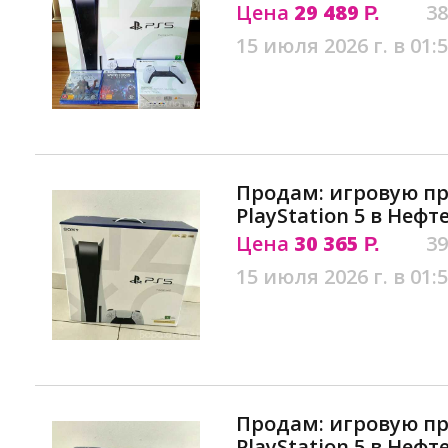
Цена
29 489
38
Р.
15 июля 2026 г. в 01:
Продам: игровую пр
PlayStation 5 в Неф
Цена
30 365
39
Р.
15 июля 2026 г. в 01:
Продам: игровую пр
PlayStation 5 в Неф