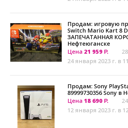
Продам: игровую пр
Switch Mario Kart 8 
ЗАПЕЧАТАННАЯ КОРО
Нефтеюганске
Цена
21 959
28
Р.
24 января 2023 г. в 1
Продам: Sony PlaySta
89999730356 Sony в 
Цена
18 690
24
Р.
12 января 2023 г. в 1