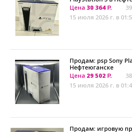
Цена
30 364
39
Р.
15 июля 2026 г. в 01:
Продам: psp Sony Pla
Нефтеюганске
Цена
29 502
38
Р.
15 июля 2026 г. в 01:
Продам: игровую пр