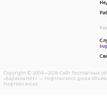
Не
Ра
Ко
Сл
su
Св
Copyright © 2004—2026
Сайт бесплатных о
«Барахла.Нет»
— Нефтеюганск доска объявл
Нефтеюганске