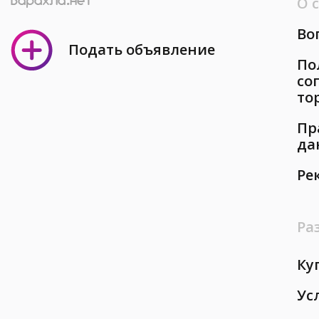
О 
Во
Подать объявление
По
со
то
Пр
да
Ре
Ра
Ку
Ус