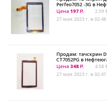
Perfeo7052 -3G в Не
Цена
197
2.59 
Р.
27 мая 2023 г. в 02:48
Продам: тачскрин Di
CT7052PG в Нефтеюг
Цена
348
4.58 
Р.
27 мая 2023 г. в 02:47