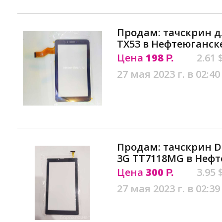
Продам: тачскрин д
ТX53 в Нефтеюганск
Цена
198
2.61 
Р.
27 мая 2023 г. в 02:40
Продам: тачскрин D
3G TT7118MG в Нефт
Цена
300
3.95 
Р.
27 мая 2023 г. в 02:39