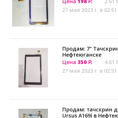
Цена
198
2.61 
Р.
27 мая 2023 г. в 02:51
Продам: 7" Тачскрин
Нефтеюганске
Цена
350
4.61 
Р.
27 мая 2023 г. в 02:51
Продам: тачскрин д
Ursus A169i в Нефте