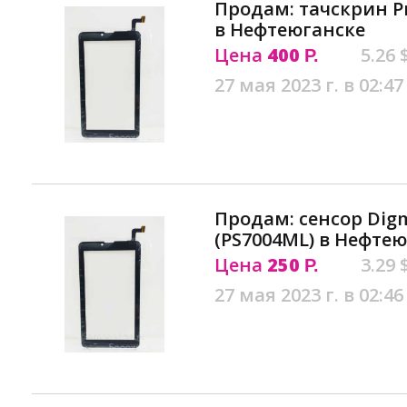
Продам: тачскрин Pr
в Нефтеюганске
Цена
400
5.26 
Р.
27 мая 2023 г. в 02:47
Продам: сенсор Digm
(PS7004ML) в Нефте
Цена
250
3.29 
Р.
27 мая 2023 г. в 02:46