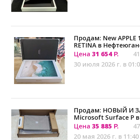
Продам: New APPLE 1
RETINA в Нефтеюган
Цена
31 654
41
Р.
30 июля 2026 г. в 01:
Продам: НОВЫЙ И 
Microsoft Surface P
Цена
35 885
47
Р.
20 мая 2026 г. в 11:40