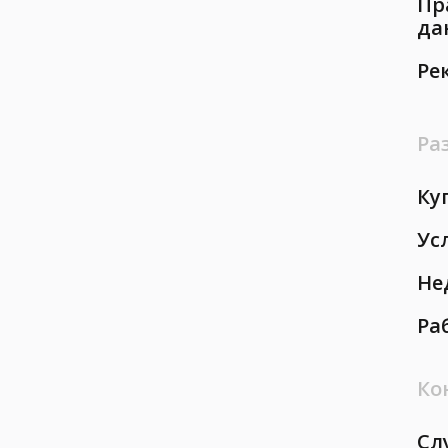
Пр
да
Ре
Ра
Ку
Ус
Не
Ра
Ко
Сл