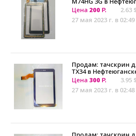
M74HG 3G в Нефтею
Цена
200
2.63 
Р.
27 мая 2023 г. в 02:49
Продам: тачскрин д
ТX34 в Нефтеюганск
Цена
300
3.95 
Р.
27 мая 2023 г. в 02:48
Продам: тачскрин 