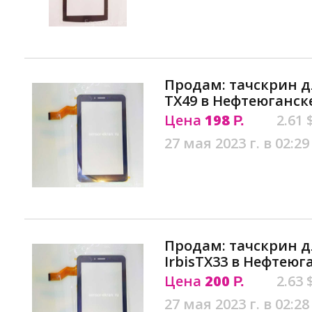
Продам: тачскрин д
ТX49 в Нефтеюганск
Цена
198
2.61 
Р.
27 мая 2023 г. в 02:29
Продам: тачскрин 
IrbisТX33 в Нефтеюг
Цена
200
2.63 
Р.
27 мая 2023 г. в 02:28