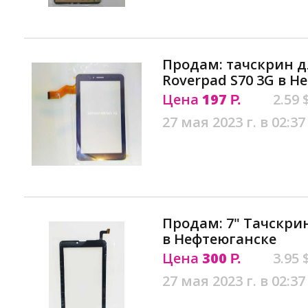
Продам: тачскрин 
Roverpad S70 3G в Н
Цена
197
2.59 
Р.
27 мая 2023 г. в 02:37
Продам: 7" Тачскрин
в Нефтеюганске
Цена
300
3.95 
Р.
27 мая 2023 г. в 02:37