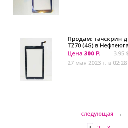
Продам: тачскрин д
TZ70 (4G) в Нефтеюг
Цена
300
3.95 
Р.
27 мая 2023 г. в 02:28
следующая
→
2
3